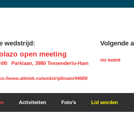
 wedstrijd:
Volgende ac
olazo open meeting
no event
h00
Parklaan, 3980 Tessenderlo-Ham
ps://www.atletiek.nu/wedstrijd/main/44689/
en
Activiteiten
Foto’s
Lid worden