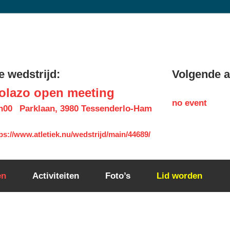
 wedstrijd:
Volgende ac
olazo open meeting
no event
h00
Parklaan, 3980 Tessenderlo-Ham
ps://www.atletiek.nu/wedstrijd/main/44689/
en
Activiteiten
Foto’s
Lid worden