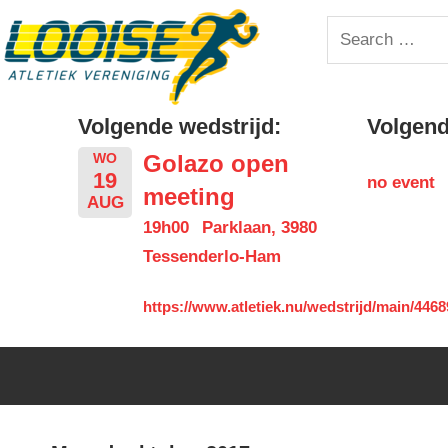
Skip
Looise
Search
to
for:
content
AV
Volgende wedstrijd:
Volgende
Golazo open
WO
19
no event
meeting
AUG
19h00
Parklaan, 3980
Tessenderlo-Ham
https://www.atletiek.nu/wedstrijd/main/4468