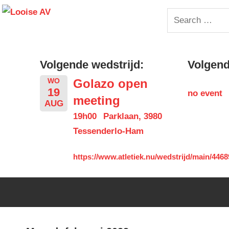
Skip
Looise
Search
to
for:
content
AV
Volgende wedstrijd:
Volgende
Golazo open
WO
19
no event
meeting
AUG
19h00
Parklaan, 3980
Tessenderlo-Ham
https://www.atletiek.nu/wedstrijd/main/4468