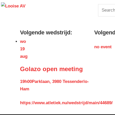
Skip
Looise
Search
to
for:
content
AV
Volgende wedstrijd:
Volgende
wo
no event
19
aug
Golazo open meeting
19h00
Parklaan, 3980 Tessenderlo-
Ham
https://www.atletiek.nu/wedstrijd/main/44689/