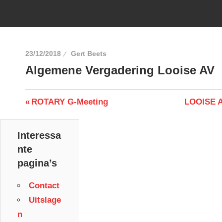
23/12/2018
Gert Beets
Algemene Vergadering Looise AV
Berichtnavigatie
Previous
Next
ROTARY G-Meeting
LOOISE A
Post:
Post:
Interessa
nte
pagina’s
Contact
Uitslage
n