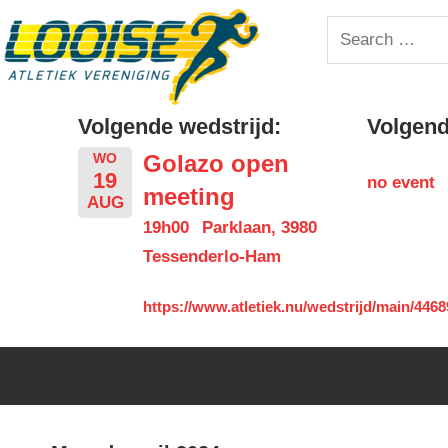
Skip
Looise
Search
to
for:
content
AV
Volgende wedstrijd:
Volgende
Golazo open
WO
19
no event
meeting
AUG
19h00
Parklaan, 3980
Tessenderlo-Ham
https://www.atletiek.nu/wedstrijd/main/4468