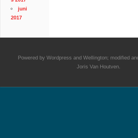
juni
2017
Powered by Wordpress and Wellington; modified and
Joris Van Houtven.