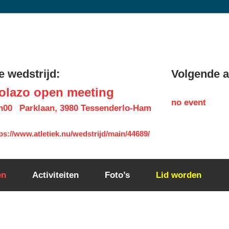
 wedstrijd:
Volgende ac
olazo open meeting
no event
h00
Parklaan, 3980 Tessenderlo-Ham
ps://www.atletiek.nu/wedstrijd/main/44689/
en
Activiteiten
Foto’s
Lid worden