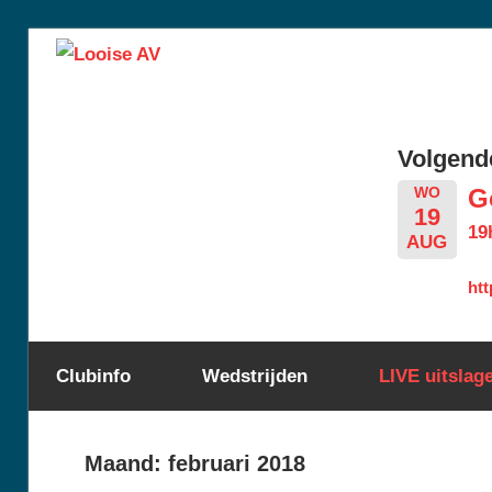
Skip
Looise
to
content
AV
Volgende
G
WO
19
19
AUG
htt
Clubinfo
Wedstrijden
LIVE uitslag
Maand:
februari 2018