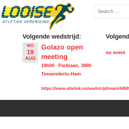
Skip
Looise
Search
to
for:
content
AV
Volgende wedstrijd:
Volgende
Golazo open
WO
19
no event
meeting
AUG
19h00
Parklaan, 3980
Tessenderlo-Ham
https://www.atletiek.nu/wedstrijd/main/4468