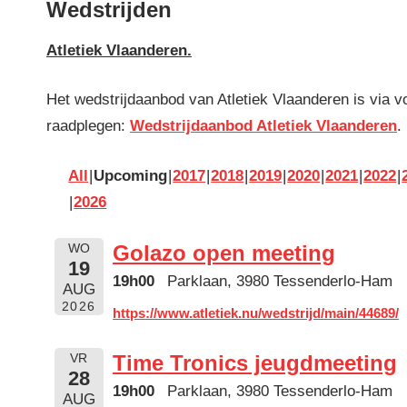
Wedstrijden
Atletiek Vlaanderen.
Het wedstrijdaanbod van Atletiek Vlaanderen is via vo
raadplegen:
Wedstrijdaanbod Atletiek Vlaanderen
.
All
Upcoming
2017
2018
2019
2020
2021
2022
2026
Golazo open meeting
WO
19
19h00
Parklaan, 3980 Tessenderlo-Ham
AUG
2026
https://www.atletiek.nu/wedstrijd/main/44689/
Time Tronics jeugdmeeting
VR
28
19h00
Parklaan, 3980 Tessenderlo-Ham
AUG