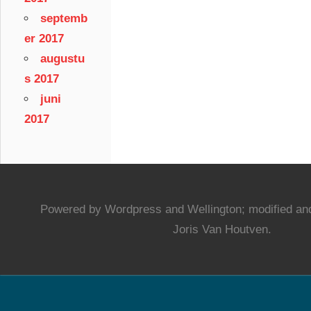
septemb
er 2017
augustu
s 2017
juni
2017
Powered by Wordpress and Wellington; modified and
Joris Van Houtven.