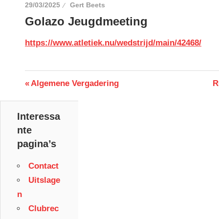
29/03/2025
Gert Beets
Golazo Jeugdmeeting
https://www.atletiek.nu/wedstrijd/main/42468/
Berichtnavigatie
Previous
N
Algemene Vergadering
R
Post:
P
Interessa
nte
pagina’s
Contact
Uitslage
n
Clubrec