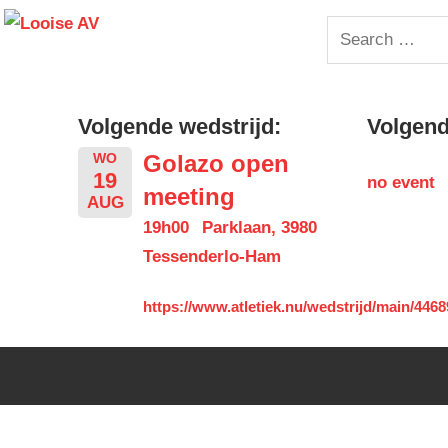
Skip
Looise
Search
to
for:
content
AV
Volgende wedstrijd:
Volgende
Golazo open
WO
19
no event
meeting
AUG
19h00
Parklaan, 3980
Tessenderlo-Ham
https://www.atletiek.nu/wedstrijd/main/4468