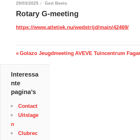
29/03/2025
Gert Beets
Rotary G-meeting
https://www.atletiek.nu/wedstrijd/main/42469/
Berichtnavigatie
Previous
Next
Golazo Jeugdmeeting
AVEVE Tuincentrum Faga
Post:
Post:
Interessa
nte
pagina’s
Contact
Uitslage
n
Clubrec