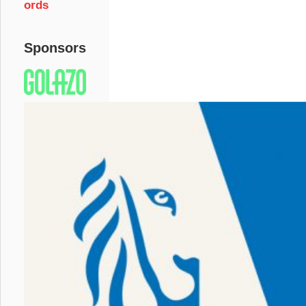
ords
Sponsors