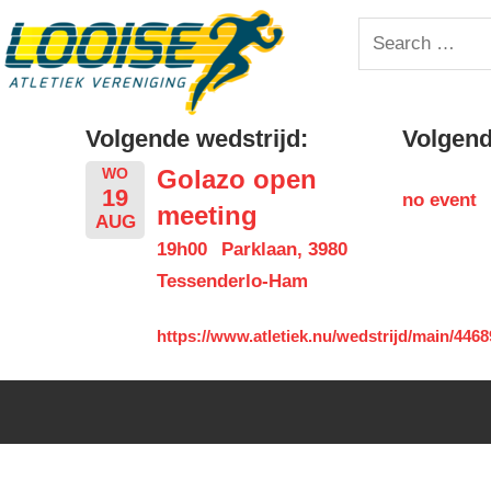
Skip
Looise
Search
to
for:
content
AV
Volgende wedstrijd:
Volgende
Golazo open
WO
19
no event
meeting
AUG
19h00
Parklaan, 3980
Tessenderlo-Ham
https://www.atletiek.nu/wedstrijd/main/4468