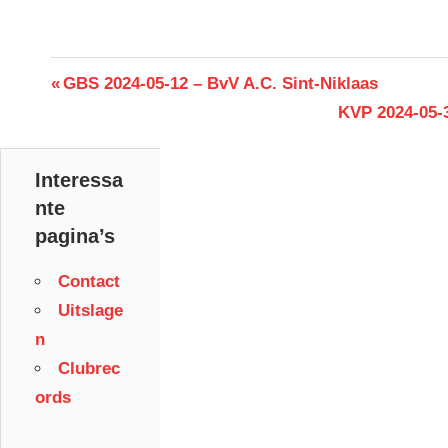
Berichtnavigatie
Previous
GBS 2024-05-12 – BvV A.C. Sint-Niklaas
Post:
Next
KVP 2024-05-
Post:
Interessa
nte
pagina’s
Contact
Uitslage
n
Clubrec
ords