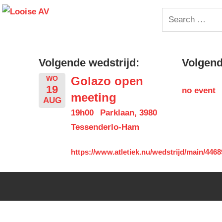
Skip
Looise
Search
to
for:
content
AV
Volgende wedstrijd:
Volgende
Golazo open
WO
19
no event
meeting
AUG
19h00
Parklaan, 3980
Tessenderlo-Ham
https://www.atletiek.nu/wedstrijd/main/4468