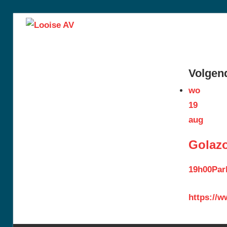
Skip
Looise
to
content
AV
Volgend
wo
19
aug
Golaz
19h00
Par
https://w