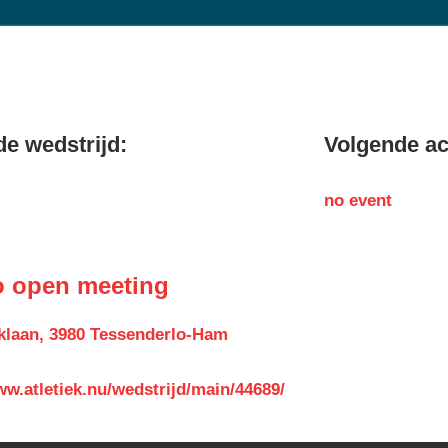
e wedstrijd:
Volgende act
no event
o open meeting
klaan, 3980 Tessenderlo-Ham
ww.atletiek.nu/wedstrijd/main/44689/