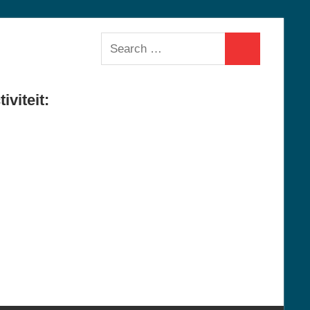
Search
Search
for:
iviteit: