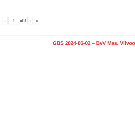
‹
of
5
›
»
Next
e
GBS 2024-06-02 – BvV Mas. Vilvoo
Post: