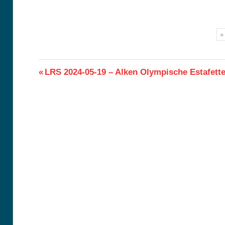
«
Berichtnavigatie
Previous
LRS 2024-05-19 – Alken Olympische Estafett
Post: