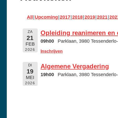
All
Upcoming
2017
2018
2019
2021
202
Opleiding reanimeren en d
ZA
21
09h00
Parklaan, 3980 Tessenderlo
FEB
2026
Inschrijven
Algemene Vergadering
DI
19
19h00
Parklaan, 3980 Tessenderlo
MEI
2026