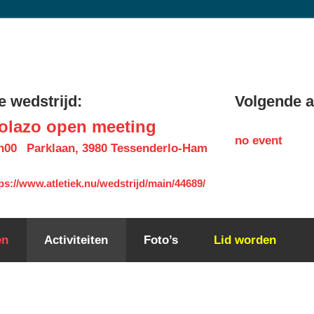
 wedstrijd:
Volgende ac
olazo open meeting
no event
h00
Parklaan, 3980 Tessenderlo-Ham
ps://www.atletiek.nu/wedstrijd/main/44689/
en
Activiteiten
Foto’s
Lid worden