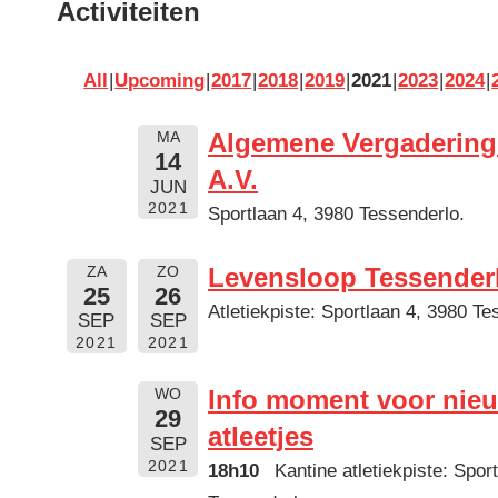
Activiteiten
All
Upcoming
2017
2018
2019
2021
2023
2024
Algemene Vergadering
MA
14
A.V.
JUN
2021
Sportlaan 4, 3980 Tessenderlo.
Levensloop Tessender
ZA
ZO
25
26
Atletiekpiste: Sportlaan 4, 3980 Te
SEP
SEP
2021
2021
Info moment voor nie
WO
29
atleetjes
SEP
2021
18h10
Kantine atletiekpiste: Spor