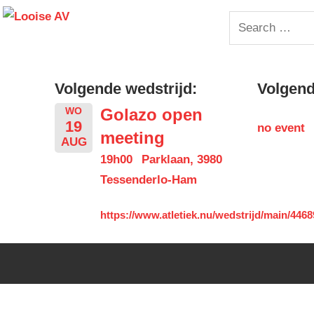
Skip
Looise
Search
to
for:
content
AV
Volgende wedstrijd:
Volgende
Golazo open
WO
19
no event
meeting
AUG
19h00
Parklaan, 3980
Tessenderlo-Ham
https://www.atletiek.nu/wedstrijd/main/4468