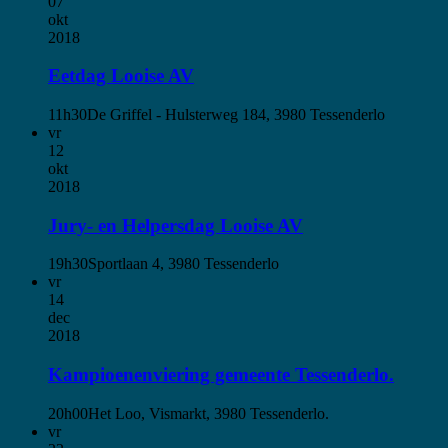
07
okt
2018
Eetdag Looise AV
11h30
De Griffel - Hulsterweg 184, 3980 Tessenderlo
vr
12
okt
2018
Jury- en Helpersdag Looise AV
19h30
Sportlaan 4, 3980 Tessenderlo
vr
14
dec
2018
Kampioenenviering gemeente Tessenderlo.
20h00
Het Loo, Vismarkt, 3980 Tessenderlo.
vr