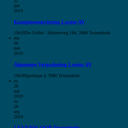
22
mrt
2019
Kampioenenviering Looise AV
19h30
De Griffel - Hulsterweg 184, 3980 Tessenderlo
ma
06
mei
2019
Algemene Vergadering Looise AV
19h30
Sportlaan 4, 3980 Tessenderlo
za
28
sep
2019
zo
29
sep
2019
LEVENSLOOP Tessenderlo