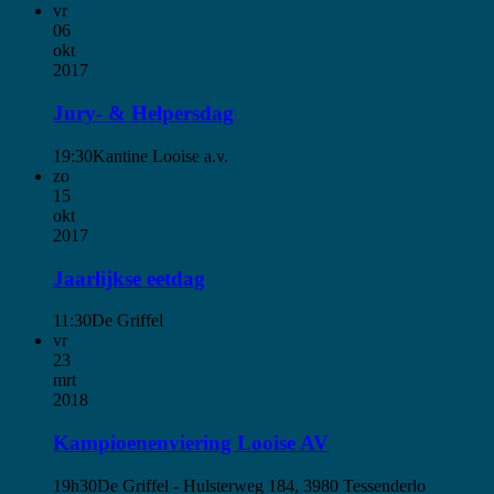
vr
06
okt
2017
Jury- & Helpersdag
19:30
Kantine Looise a.v.
zo
15
okt
2017
Jaarlijkse eetdag
11:30
De Griffel
vr
23
mrt
2018
Kampioenenviering Looise AV
19h30
De Griffel - Hulsterweg 184, 3980 Tessenderlo