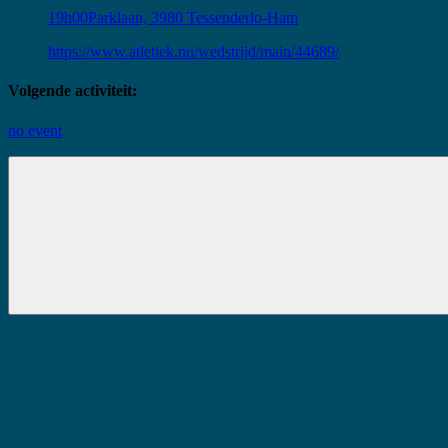
19h00
Parklaan, 3980 Tessenderlo-Ham
https://www.atletiek.nu/wedstrijd/main/44689/
Volgende activiteit:
no event