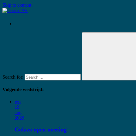
Skip to content
Looise
AV
Search for:
Volgende wedstrijd:
wo
19
aug
2026
Golazo open meeting