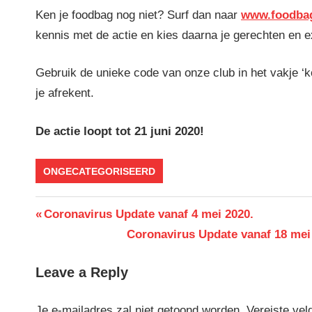
Ken je foodbag nog niet? Surf dan naar
www.foodba
kennis met de actie en kies daarna je gerechten en e
Gebruik de unieke code van onze club in het vakje ‘k
je afrekent.
De actie loopt tot 21 juni 2020!
ONGECATEGORISEERD
Berichtnavigatie
Previous
Coronavirus Update vanaf 4 mei 2020.
Post:
Next
Coronavirus Update vanaf 18 mei 
Post:
Leave a Reply
Je e-mailadres zal niet getoond worden.
Vereiste vel