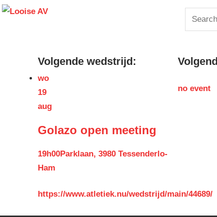
Skip
Looise
Search
to
for:
content
AV
Volgende wedstrijd:
Volgende
wo
no event
19
aug
Golazo open meeting
19h00
Parklaan, 3980 Tessenderlo-
Ham
https://www.atletiek.nu/wedstrijd/main/44689/