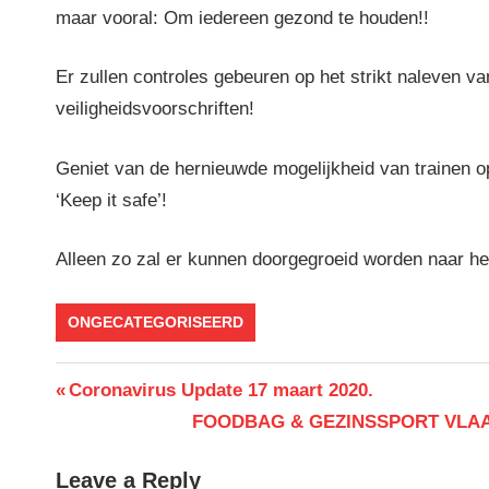
maar vooral: Om iedereen gezond te houden!!
Er zullen controles gebeuren op het strikt naleven va
veiligheidsvoorschriften!
Geniet van de hernieuwde mogelijkheid van trainen o
‘Keep it safe’!
Alleen zo zal er kunnen doorgegroeid worden naar he
ONGECATEGORISEERD
Berichtnavigatie
Previous
Coronavirus Update 17 maart 2020.
Post:
Next
FOODBAG & GEZINSSPORT VLA
Post:
Leave a Reply