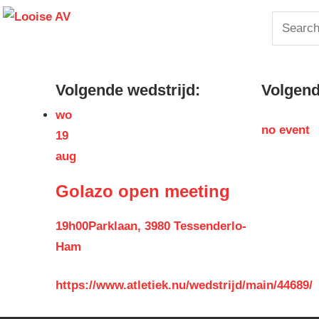
Skip
Looise
Search
to
for:
content
AV
Volgende wedstrijd:
Volgende
wo
no event
19
aug
Golazo open meeting
19h00
Parklaan, 3980 Tessenderlo-
Ham
https://www.atletiek.nu/wedstrijd/main/44689/