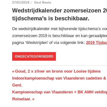
27/01/2019
Gert Beets
Wedstrijdkalender zomerseizoen 2
tijdschema’s is beschikbaar.
De wedstrijdkalender met bijhorende tijdschema’s vo
zomerseizoen 2019 is beschikbaar en kan geraadple
pagina ‘Wedstrijden’ of via volgende link:
2019 Tijds
ONGECATEGORISEERD
Berichtnavigatie
Previous
Goud, 2 x zilver en brons voor Looise tijdens
Post:
Indoorkampioenschap van Vlaanderen cadetten & 
Gent.
Next
Kampioenschap van Vlaanderen + BK AMH veldlo
Post:
Rotselaar.