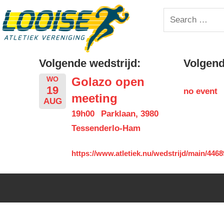
Skip
Looise
Search
to
for:
content
AV
Volgende wedstrijd:
Volgende
Golazo open
WO
19
no event
meeting
AUG
19h00
Parklaan, 3980
Tessenderlo-Ham
https://www.atletiek.nu/wedstrijd/main/4468