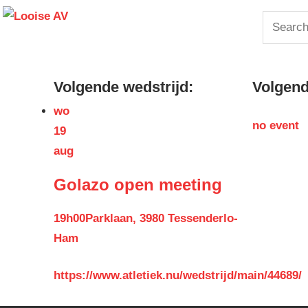
Skip
Looise
Search
to
for:
content
AV
Volgende wedstrijd:
Volgende
wo
no event
19
aug
Golazo open meeting
19h00
Parklaan, 3980 Tessenderlo-
Ham
https://www.atletiek.nu/wedstrijd/main/44689/