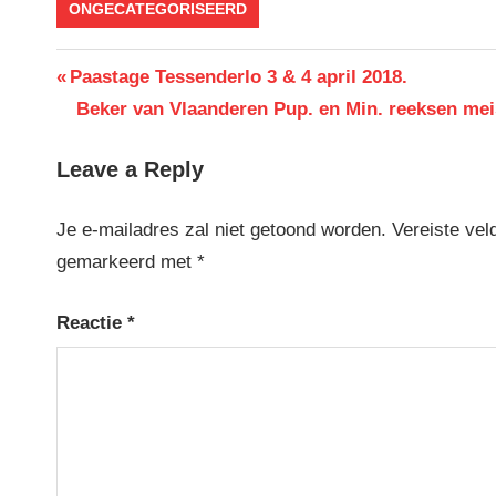
ONGECATEGORISEERD
Berichtnavigatie
Previous
Paastage Tessenderlo 3 & 4 april 2018.
Post:
Next
Beker van Vlaanderen Pup. en Min. reeksen mei
Post:
Leave a Reply
Je e-mailadres zal niet getoond worden.
Vereiste vel
gemarkeerd met
*
Reactie
*