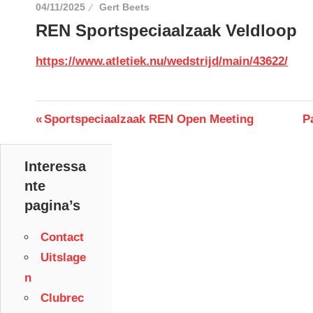
04/11/2025
Gert Beets
REN Sportspeciaalzaak Veldloop
https://www.atletiek.nu/wedstrijd/main/43622/
Berichtnavigatie
Previous
N
Sportspeciaalzaak REN Open Meeting
P
Post:
P
Interessa
nte
pagina’s
Contact
Uitslage
n
Clubrec