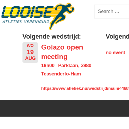
Skip
Looise
Search
to
for:
content
AV
Volgende wedstrijd:
Volgende
Golazo open
WO
19
no event
meeting
AUG
19h00
Parklaan, 3980
Tessenderlo-Ham
https://www.atletiek.nu/wedstrijd/main/4468