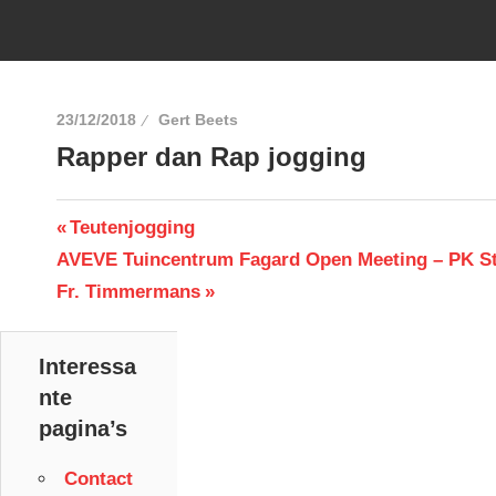
23/12/2018
Gert Beets
Rapper dan Rap jogging
Berichtnavigatie
Previous
Teutenjogging
Next
Post:
AVEVE Tuincentrum Fagard Open Meeting – PK St
Post:
Fr. Timmermans
Interessa
nte
pagina’s
Contact