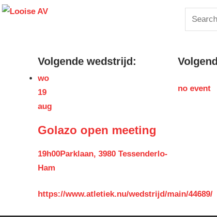
Skip
Looise
Search
to
for:
content
AV
Volgende wedstrijd:
Volgende
wo
no event
19
aug
Golazo open meeting
19h00
Parklaan, 3980 Tessenderlo-
Ham
https://www.atletiek.nu/wedstrijd/main/44689/