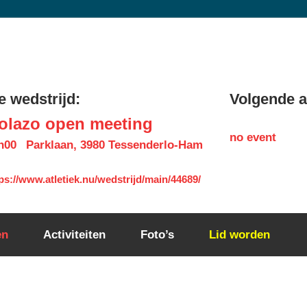
 wedstrijd:
Volgende ac
olazo open meeting
no event
h00
Parklaan, 3980 Tessenderlo-Ham
ps://www.atletiek.nu/wedstrijd/main/44689/
en
Activiteiten
Foto’s
Lid worden