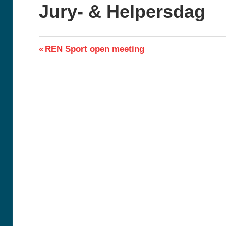
Jury- & Helpersdag
Berichtnavigatie
Previous
REN Sport open meeting
Post: