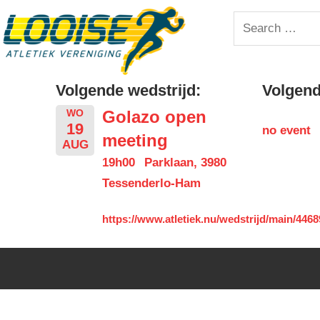
Skip
Looise
Search
to
for:
content
AV
Volgende wedstrijd:
Volgende
Golazo open
WO
19
no event
meeting
AUG
19h00
Parklaan, 3980
Tessenderlo-Ham
https://www.atletiek.nu/wedstrijd/main/4468