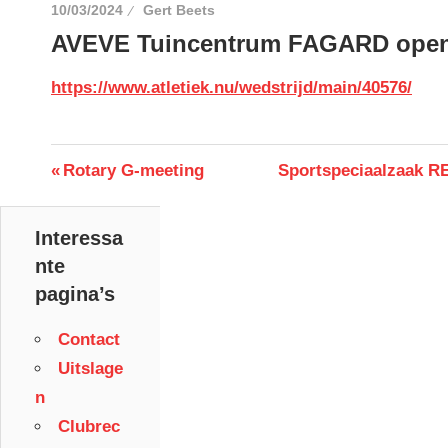
10/03/2024
Gert Beets
AVEVE Tuincentrum FAGARD open
https://www.atletiek.nu/wedstrijd/main/40576/
Berichtnavigatie
Previous
Next
Rotary G-meeting
Sportspeciaalzaak R
Post:
Post:
Interessa
nte
pagina’s
Contact
Uitslage
n
Clubrec