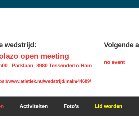
 wedstrijd:
Volgende ac
olazo open meeting
no event
h00
Parklaan, 3980 Tessenderlo-Ham
ps://www.atletiek.nu/wedstrijd/main/44689/
en
Activiteiten
Foto’s
Lid worden