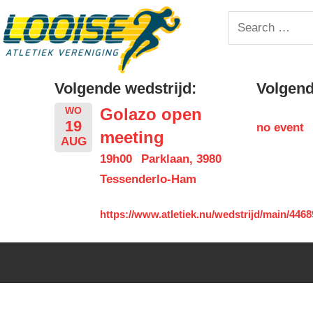
Skip
Looise
Search
to
for:
content
AV
Volgende wedstrijd:
Volgende
Golazo open
WO
19
no event
meeting
AUG
19h00
Parklaan, 3980
Tessenderlo-Ham
https://www.atletiek.nu/wedstrijd/main/4468