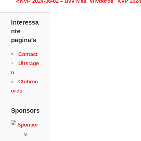
Berichtnavigatie
Previous
Next
KVP 2024-06-02 – BvV Mas. Vilvoorde
KVP 2024
Post:
Post:
Interessa
nte
pagina’s
Contact
Uitslage
n
Clubrec
ords
Sponsors