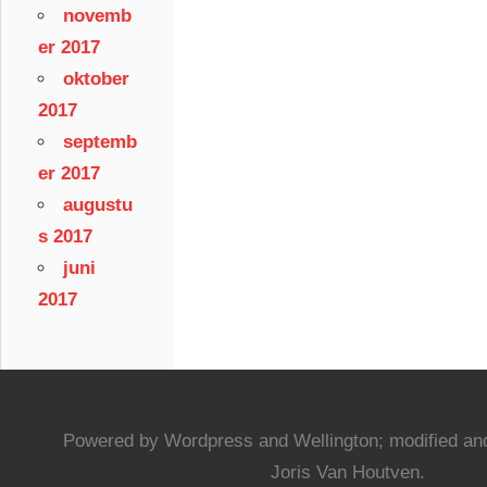
novemb
er 2017
oktober
2017
septemb
er 2017
augustu
s 2017
juni
2017
Powered by Wordpress and Wellington; modified and
Joris Van Houtven.