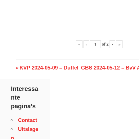
«
‹
of
2
›
»
Berichtnavigatie
Previous
Next
KVP 2024-05-09 – Duffel
GBS 2024-05-12 – BvV A
Post:
Post:
Interessa
nte
pagina’s
Contact
Uitslage
n