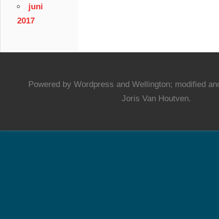
juni
2017
Powered by Wordpress and Wellington; modified and
Joris Van Houtven.