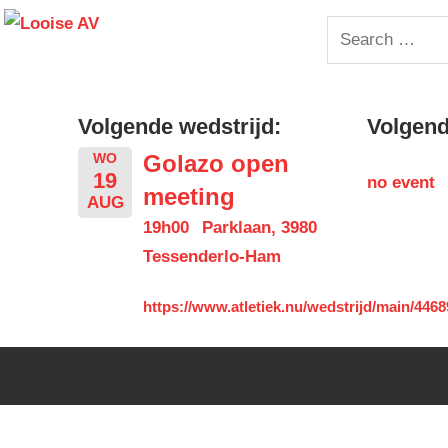
Skip
Looise
Search
to
for:
content
AV
Volgende wedstrijd:
Volgende
Golazo open
WO
19
no event
meeting
AUG
19h00
Parklaan, 3980
Tessenderlo-Ham
https://www.atletiek.nu/wedstrijd/main/4468