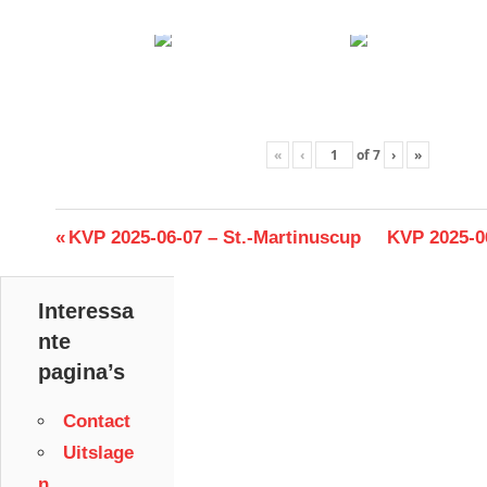
«
‹
of
7
›
»
Berichtnavigatie
Previous
Next
KVP 2025-06-07 – St.-Martinuscup
KVP 2025-0
Post:
Post:
Interessa
nte
pagina’s
Contact
Uitslage
n