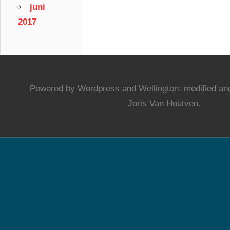
juni
2017
Powered by Wordpress and Wellington; modified and
Joris Van Houtven.