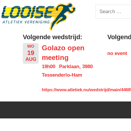
Skip
Looise
Search
to
for:
content
AV
Volgende wedstrijd:
Volgende
Golazo open
WO
19
no event
meeting
AUG
19h00
Parklaan, 3980
Tessenderlo-Ham
https://www.atletiek.nu/wedstrijd/main/4468