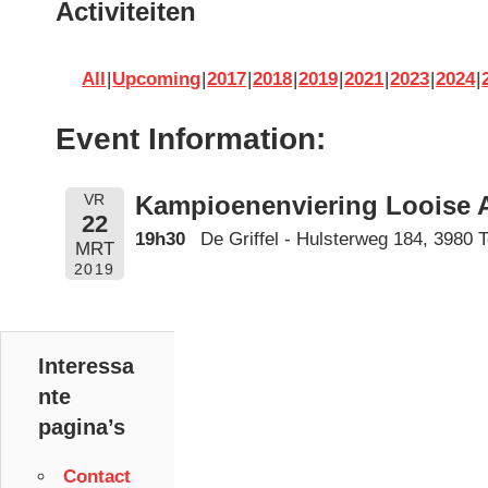
Activiteiten
All
Upcoming
2017
2018
2019
2021
2023
2024
Event Information:
Kampioenenviering Looise 
VR
22
19h30
De Griffel - Hulsterweg 184, 3980 
MRT
2019
Interessa
nte
pagina’s
Contact