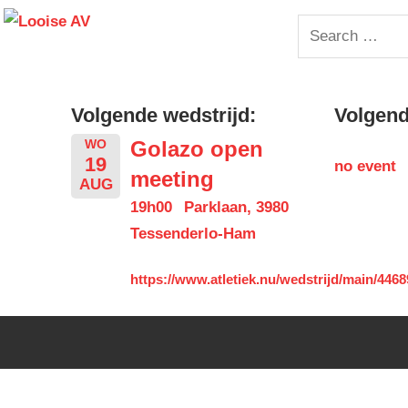
Skip
Looise
Search
to
for:
content
AV
Volgende wedstrijd:
Volgende
Golazo open
WO
19
no event
meeting
AUG
19h00
Parklaan, 3980
Tessenderlo-Ham
https://www.atletiek.nu/wedstrijd/main/4468