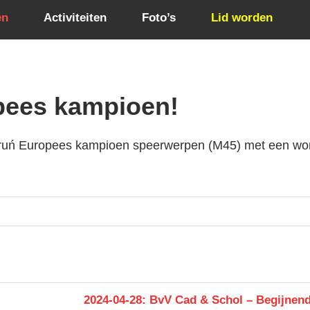
en
Activiteiten
Foto’s
Lid worden
pees kampioen!
oruń Europees kampioen speerwerpen (M45) met een wo
Next
2024-04-28: BvV Cad & Schol – Begijnend