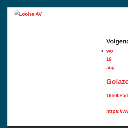
Skip
Looise
to
content
AV
Volgend
wo
19
aug
Golaz
19h00
Par
https://w