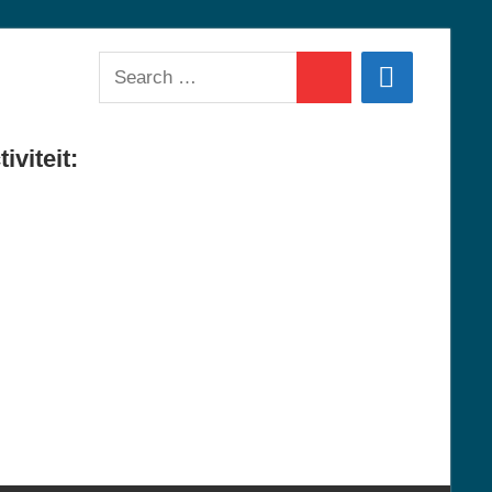
Search
Search
for:
iviteit: