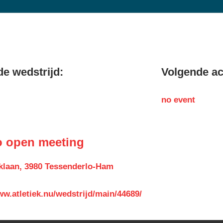
e wedstrijd:
Volgende act
no event
o open meeting
klaan, 3980 Tessenderlo-Ham
ww.atletiek.nu/wedstrijd/main/44689/