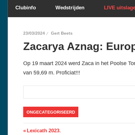
Clubinfo
Wedstrijden
LIVE uitslag
23/03/2024
Gert Beets
Zacarya Aznag: Euro
Op 19 maart 2024 werd Zaca in het Poolse T
van 59,69 m. Proficiat!!!
ONGECATEGORISEERD
Berichtnavigatie
Previous
Lexicath 2023.