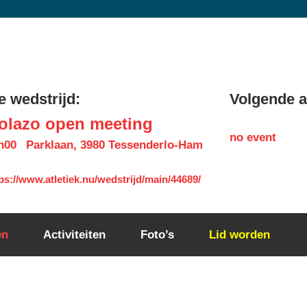
 wedstrijd:
Volgende ac
olazo open meeting
no event
h00
Parklaan, 3980 Tessenderlo-Ham
ps://www.atletiek.nu/wedstrijd/main/44689/
en
Activiteiten
Foto’s
Lid worden