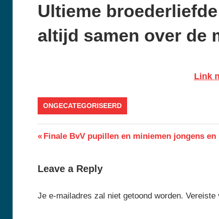
Ultieme broederliefd
altijd samen over de 
Link n
ONGECATEGORISEERD
Berichtnavigatie
Previous
Finale BvV pupillen en miniemen jongens en m
Post:
Leave a Reply
Je e-mailadres zal niet getoond worden.
Vereiste