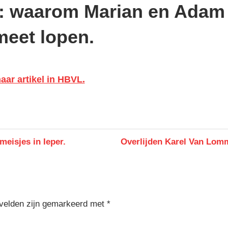
e: waarom Marian en Adam
meet lopen.
aar artikel in HBVL.
Next
eisjes in Ieper.
Overlijden Karel Van Lom
Post:
 velden zijn gemarkeerd met
*