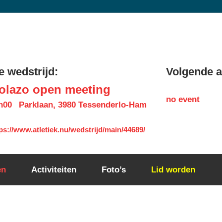
 wedstrijd:
Volgende ac
olazo open meeting
no event
h00
Parklaan, 3980 Tessenderlo-Ham
ps://www.atletiek.nu/wedstrijd/main/44689/
en
Activiteiten
Foto’s
Lid worden