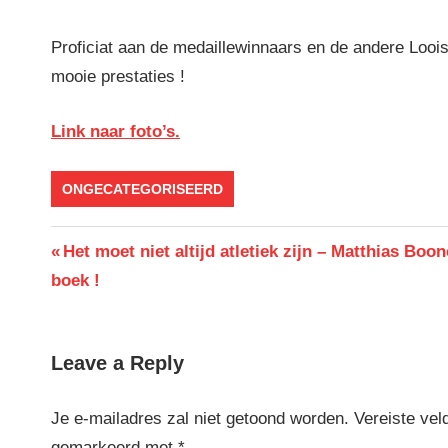
Proficiat aan de medaillewinnaars en de andere Loois
mooie prestaties !
Link naar foto’s.
ONGECATEGORISEERD
Berichtnavigatie
Previous
Het moet niet altijd atletiek zijn – Matthias Boon
Post:
boek !
Leave a Reply
Je e-mailadres zal niet getoond worden.
Vereiste vel
gemarkeerd met
*