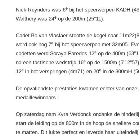
e
Nick Reynders was 6
bij het speerwerpen KADH (4
e
Walthery was 24
op de 200m (25”11).
Cadet Bo van Vlaslaer stootte de kogel naar 11m22(
e
werd ook nog 7
bij het speerwerpen met 32m05. Eve
e
cadetten werd Soraya Paredes 12
op de 400m (63”1
e
na een tactische wedstrijd 16
op de 1500m (5’12”57)
e
e
12
in het verspringen (4m71) en 20
in de 300mH (5
De opvallendste prestaties kwamen echter van onze
medaillewinnaars !
Op zaterdag nam Kyra Verdonck ondanks de hinderlij
start de leiding op de 800m in de hoop de snellere co
te matten. Dit lukte perfect en leverde haar uiteindel