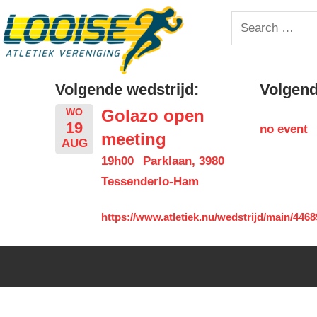
Skip
Looise
Search
to
for:
content
AV
Volgende wedstrijd:
Volgende
Golazo open
WO
19
no event
meeting
AUG
19h00
Parklaan, 3980
Tessenderlo-Ham
https://www.atletiek.nu/wedstrijd/main/4468