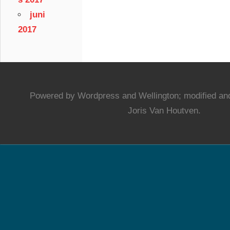
juni
2017
Powered by Wordpress and Wellington; modified and
Joris Van Houtven.