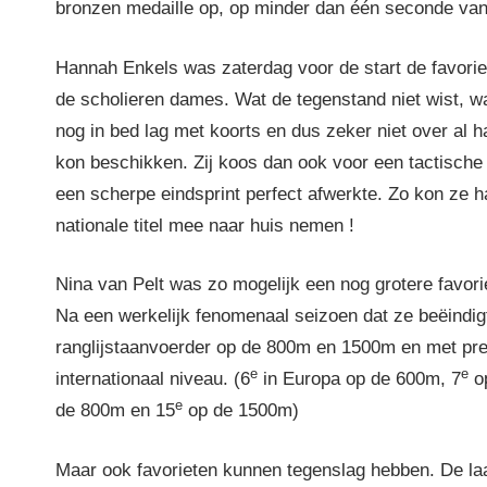
bronzen medaille op, op minder dan één seconde van
Hannah Enkels was zaterdag voor de start de favorie
de scholieren dames. Wat de tegenstand niet wist, wa
nog in bed lag met koorts en dus zeker niet over al 
kon beschikken. Zij koos dan ook voor een tactische
een scherpe eindsprint perfect afwerkte. Zo kon ze h
nationale titel mee naar huis nemen !
Nina van Pelt was zo mogelijk een nog grotere favor
Na een werkelijk fenomenaal seizoen dat ze beëindigt
ranglijstaanvoerder op de 800m en 1500m en met pre
e
e
internationaal niveau. (6
in Europa op de 600m, 7
o
e
de 800m en 15
op de 1500m)
Maar ook favorieten kunnen tegenslag hebben. De la