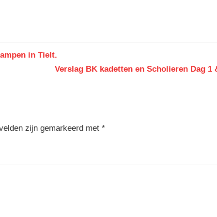
ampen in Tielt.
Next
Verslag BK kadetten en Scholieren Dag 1 
Post:
 velden zijn gemarkeerd met
*