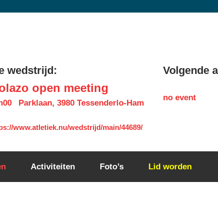
 wedstrijd:
Volgende ac
olazo open meeting
no event
h00
Parklaan, 3980 Tessenderlo-Ham
ps://www.atletiek.nu/wedstrijd/main/44689/
en
Activiteiten
Foto’s
Lid worden