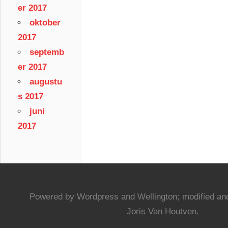
er 2017
oktober
2017
septemb
er 2017
augustu
s 2017
juni
2017
Powered by Wordpress and Wellington; modified and
Joris Van Houtven.