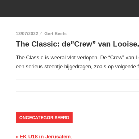
13/07/2022
Gert Beets
The Classic: de”Crew” van Looise
The Classic is weeral vlot verlopen. De “Crew” van L
een serieus steentje bijgedragen, zoals op volgende fo
ONGECATEGORISEERD
Berichtnavigatie
Previous
EK U18 in Jerusalem.