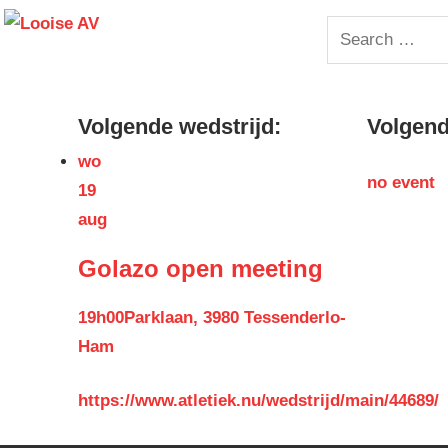
Skip
Looise
Search
to
for:
content
AV
Volgende wedstrijd:
Volgende
wo
no event
19
aug
Golazo open meeting
19h00
Parklaan, 3980 Tessenderlo-
Ham
https://www.atletiek.nu/wedstrijd/main/44689/