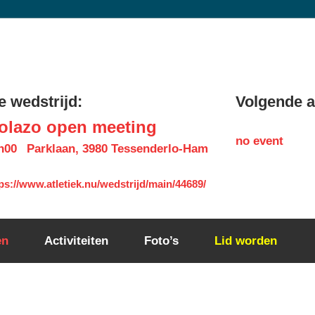
 wedstrijd:
Volgende ac
olazo open meeting
no event
h00
Parklaan, 3980 Tessenderlo-Ham
ps://www.atletiek.nu/wedstrijd/main/44689/
en
Activiteiten
Foto’s
Lid worden