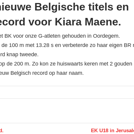
ieuwe Belgische titels en
ecord voor Kiara Maene.
 het BK voor onze G-atleten gehouden in Oordegem.
 de 100 m met 13.28 s en verbeterde zo haar eigen BR
rd knap tweede.
 op de 200 m. Zo kon ze huiswaarts keren met 2 gouden
ieuw Belgisch record op haar naam.
Next
d.
EK U18 in Jerusal