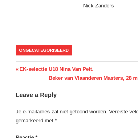
Nick Zanders
ONGECATEGORISEERD
Berichtnavigatie
Previous
EK-selectie U18 Nina Van Pelt.
Post:
Next
Beker van Vlaanderen Masters, 28 m
Post:
Leave a Reply
Je e-mailadres zal niet getoond worden.
Vereiste vel
gemarkeerd met
*
Reactie
*