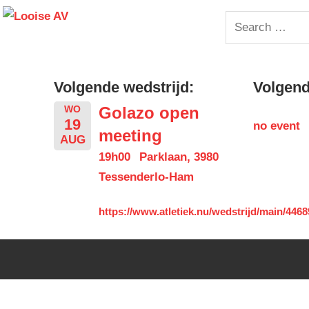
Skip
Looise
Search
to
for:
content
AV
Volgende wedstrijd:
Volgende
Golazo open
WO
19
no event
meeting
AUG
19h00
Parklaan, 3980
Tessenderlo-Ham
https://www.atletiek.nu/wedstrijd/main/4468