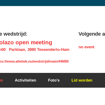
 wedstrijd:
Volgende ac
olazo open meeting
no event
h00
Parklaan, 3980 Tessenderlo-Ham
ps://www.atletiek.nu/wedstrijd/main/44689/
en
Activiteiten
Foto’s
Lid worden