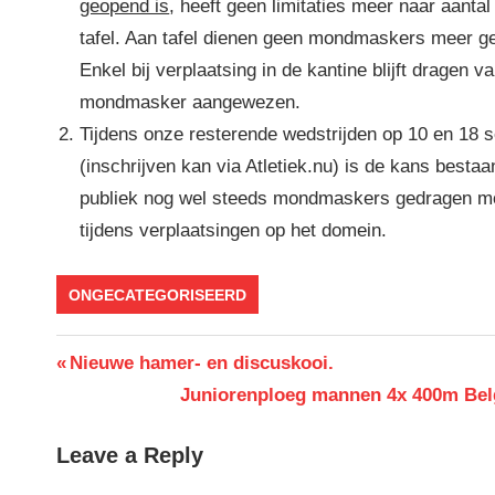
geopend is
, heeft geen limitaties meer naar aanta
tafel. Aan tafel dienen geen mondmaskers meer g
Enkel bij verplaatsing in de kantine blijft dragen v
mondmasker aangewezen.
Tijdens onze resterende wedstrijden op 10 en 18 
(inschrijven kan via Atletiek.nu) is de kans bestaa
publiek nog wel steeds mondmaskers gedragen m
tijdens verplaatsingen op het domein.
ONGECATEGORISEERD
Berichtnavigatie
Previous
Nieuwe hamer- en discuskooi.
Post:
Next
Juniorenploeg mannen 4x 400m Bel
Post:
Leave a Reply