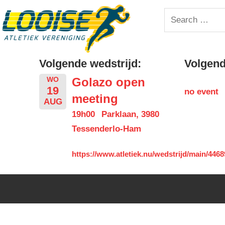
Skip
Looise
Search
to
for:
content
AV
Volgende wedstrijd:
Volgende
Golazo open
WO
19
no event
meeting
AUG
19h00
Parklaan, 3980
Tessenderlo-Ham
https://www.atletiek.nu/wedstrijd/main/4468