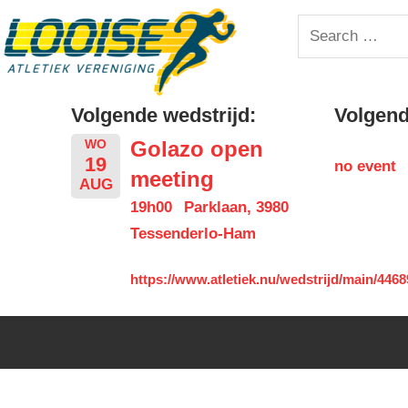
Skip
Looise
Search
to
for:
content
AV
Volgende wedstrijd:
Volgende
Golazo open
WO
19
no event
meeting
AUG
19h00
Parklaan, 3980
Tessenderlo-Ham
https://www.atletiek.nu/wedstrijd/main/4468