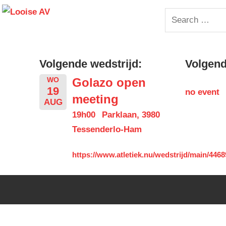
Skip
Looise
Search
to
for:
content
AV
Volgende wedstrijd:
Volgende
Golazo open
WO
19
no event
meeting
AUG
19h00
Parklaan, 3980
Tessenderlo-Ham
https://www.atletiek.nu/wedstrijd/main/4468