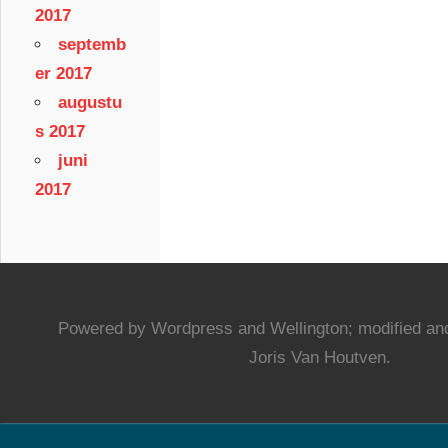
2017
septemb
er 2017
augustu
s 2017
juni
2017
Powered by Wordpress and Wellington; modified and
Joris Van Houtven.