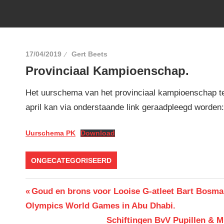
17/04/2019
Gert Beets
Provinciaal Kampioenschap.
Het uurschema van het provinciaal kampioenschap t
april kan via onderstaande link geraadpleegd worden:
Uurschema PK
Download
ONGECATEGORISEERD
Berichtnavigatie
Previous
Goud en brons voor Looise G-atleet Bart Bosma
Post:
Olympics World Games in Abu Dhabi.
Next
Schiftingen BvV Pupillen & 