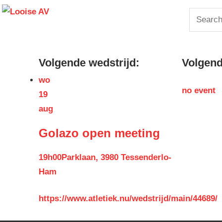
Skip
Looise
Search
to
for:
content
AV
Volgende wedstrijd:
Volgende
wo
no event
19
aug
Golazo open meeting
19h00
Parklaan, 3980 Tessenderlo-
Ham
https://www.atletiek.nu/wedstrijd/main/44689/