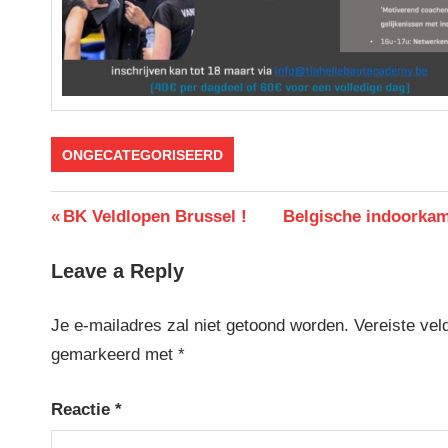
ONGECATEGORISEERD
Berichtnavigatie
Previous
Next
BK Veldlopen Brussel !
Belgische indoorka
Post:
Post:
Leave a Reply
Je e-mailadres zal niet getoond worden.
Vereiste vel
gemarkeerd met
*
Reactie
*