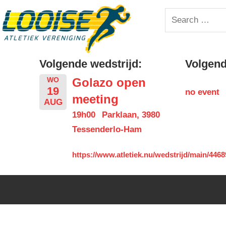
Skip
Looise
Search
to
for:
content
AV
Volgende wedstrijd:
Volgende
Golazo open
WO
19
no event
meeting
AUG
19h00
Parklaan, 3980
Tessenderlo-Ham
https://www.atletiek.nu/wedstrijd/main/4468