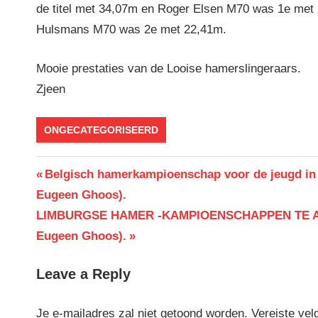
de titel met 34,07m en Roger Elsen M70 was 1e met 
Hulsmans M70 was 2e met 22,41m.
Mooie prestaties van de Looise hamerslingeraars.
Zjeen
ONGECATEGORISEERD
Berichtnavigatie
Previous
Belgisch hamerkampioenschap voor de jeugd in
Post:
Eugeen Ghoos).
Next
LIMBURGSE HAMER -KAMPIOENSCHAPPEN TE A
Post:
Eugeen Ghoos).
Leave a Reply
Je e-mailadres zal niet getoond worden.
Vereiste vel