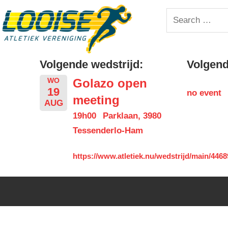
Skip
Looise
Search
to
for:
content
AV
Volgende wedstrijd:
Volgende
Golazo open
WO
19
no event
meeting
AUG
19h00
Parklaan, 3980
Tessenderlo-Ham
https://www.atletiek.nu/wedstrijd/main/4468