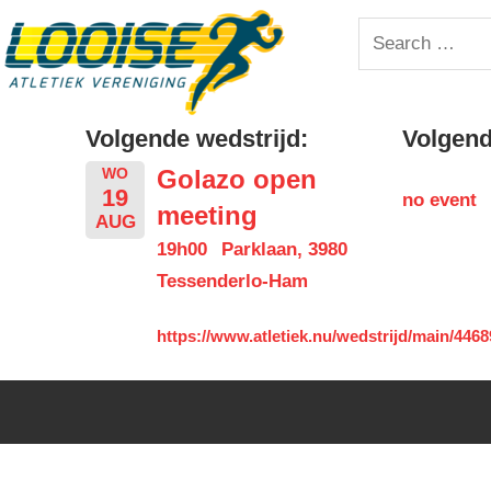
Skip
Looise
Search
to
for:
content
AV
Volgende wedstrijd:
Volgende
Golazo open
WO
19
no event
meeting
AUG
19h00
Parklaan, 3980
Tessenderlo-Ham
https://www.atletiek.nu/wedstrijd/main/4468