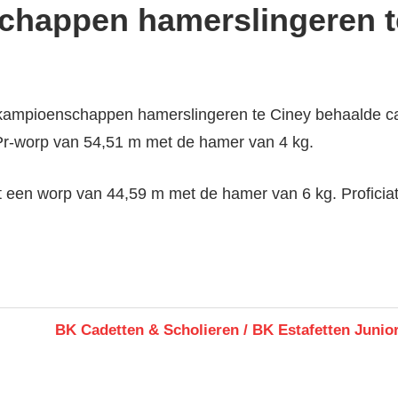
chappen hamerslingeren t
 kampioenschappen hamerslingeren te Ciney behaalde c
r-worp van 54,51 m met de hamer van 4 kg.
een worp van 44,59 m met de hamer van 6 kg. Proficia
Next
BK Cadetten & Scholieren / BK Estafetten Junio
Post: