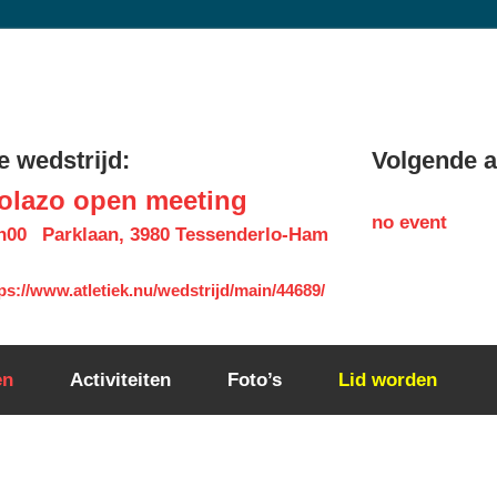
 wedstrijd:
Volgende ac
olazo open meeting
no event
h00
Parklaan, 3980 Tessenderlo-Ham
ps://www.atletiek.nu/wedstrijd/main/44689/
en
Activiteiten
Foto’s
Lid worden