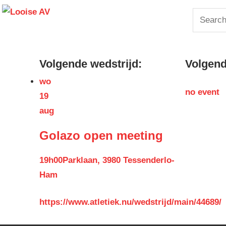
Skip
Looise
Search
to
for:
content
AV
Volgende wedstrijd:
Volgende
wo
no event
19
aug
Golazo open meeting
19h00
Parklaan, 3980 Tessenderlo-
Ham
https://www.atletiek.nu/wedstrijd/main/44689/