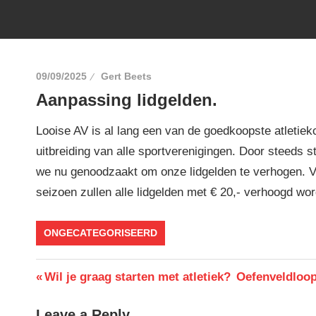
09/09/2025
Gert Beets
Aanpassing lidgelden.
Looise AV is al lang een van de goedkoopste atletiekc
uitbreiding van alle sportverenigingen. Door steeds s
we nu genoodzaakt om onze lidgelden te verhogen. V
seizoen zullen alle lidgelden met € 20,- verhoogd wo
ONGECATEGORISEERD
Berichtnavigatie
Previous
Next
Wil je graag starten met atletiek?
Oefenveldloop
Post:
Post:
Leave a Reply